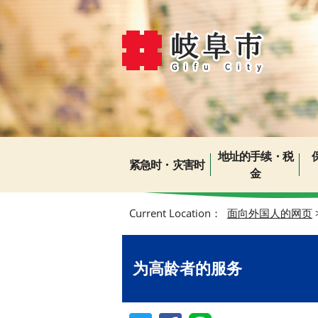
地址的手续・税
紧急时・灾害时
金
Current Location：
面向外国人的网页
为高龄者的服务