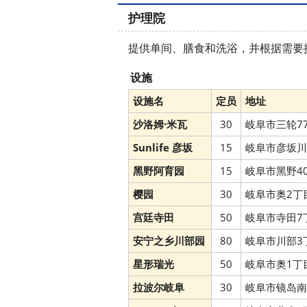
护理院
提供单间、膳食和洗浴，并根据需要
设施
设施名
定员
地址
沙洛姆·米瓦
30
岐阜市三轮77
Sunlife 彦坂
15
岐阜市彦坂川
黑野阿育园
15
岐阜市黑野40
樱园
30
岐阜市奥2丁目
宫廷寺田
50
岐阜市寺田7
安宁之乡川部园
80
岐阜市川部3
星形瑞光
50
岐阜市奥1丁
拉波尔岐阜
30
岐阜市镜岛南1