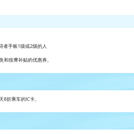
碍者手账1级或2级的人
，灸和按摩补贴的优惠券。
天8折乘车的IC卡。