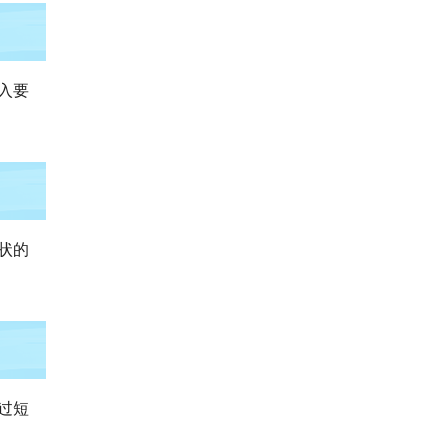
入要
状的
过短