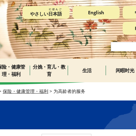
にほんご
English
やさしい
日本語
保险・健康管
分娩・育儿・教
生活
闲暇时光
理・福利
育
>
保险・健康管理・福利
> 为高龄者的服务