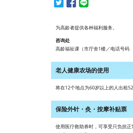
为高龄者提供各种福利服务。
咨询处
高龄福祉课（市厅舍1楼／电话号码 058
老人健康农场的使用
将在12个地点为60岁以上的人出租5
保险外针・灸・按摩补贴票
使用医疗救助券时，可享受只负担正