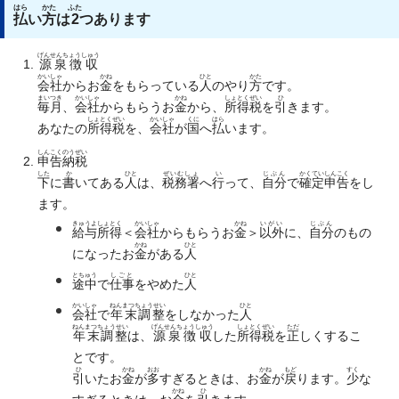
はら
かた
ふた
払
い
方
は
2
つあります
げんせんちょうしゅう
源泉徴収
かいしゃ
かね
ひと
かた
会社
からお
金
をもらっている
人
のやり
方
です。
まいつき
かいしゃ
かね
しょとくぜい
ひ
毎月
、
会社
からもらうお
金
から、
所得税
を
引
きます。
しょとくぜい
かいしゃ
くに
はら
あなたの
所得税
を、
会社
が
国
へ
払
います。
しんこくのうぜい
申告納税
した
か
ひと
ぜいむしょ
い
じぶん
かくていしんこく
下
に
書
いてある
人
は、
税務署
へ
行
って、
自分
で
確定申告
をし
ます。
きゅうよしょとく
かいしゃ
かね
いがい
じぶん
給与所得
＜
会社
からもらうお
金
＞
以外
に、
自分
のもの
かね
ひと
になったお
金
がある
人
とちゅう
しごと
ひと
途中
で
仕事
をやめた
人
かいしゃ
ねんまつちょうせい
ひと
会社
で
年末調整
をしなかった
人
ねんまつちょうせい
げんせんちょうしゅう
しょとくぜい
ただ
年末調整
は、
源泉徴収
した
所得税
を
正
しくするこ
とです。
ひ
かね
おお
かね
もど
すく
引
いたお
金
が
多
すぎるときは、お
金
が
戻
ります。
少
な
かね
ひ