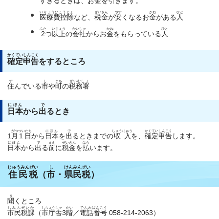
すぎるときは、お
金
を
引
きます。
いりょうひこうじょ
ぜいきん
やす
かね
ひと
医療費控除
など、
税金
が
安
くなるお
金
がある
人
ふた
いじょう
かいしゃ
かね
ひと
2
つ
以上
の
会社
からお
金
をもらっている
人
かくていしんこく
確定申告
をするところ
す
し
まち
ぜいむしょ
住
んでいる
市
や
町
の
税務署
にほん
で
日本
から
出
るとき
がつ
ついたち
にほん
で
しゅうにゅう
かくていしんこく
1
月
1日
から
日本
を
出
るときまでの
収入
を、
確定申告
します。
にほん
で
まえ
ぜいきん
はら
日本
から
出
る
前
に
税金
を
払
います。
じゅうみんぜい
し
けんみんぜい
住民税
（
市
・
県民税
）
き
聞
くところ
しみんぜいか
しちょうしゃ
かい
でんわばんごう
市民税課
（
市庁舎
3
階
／
電話番号
058-214-2063）