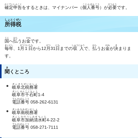
かくていしんこく
こじんばんごう
ひつよう
確定申告
をするときは、マイナンバー（
個人番号
）が
必要
です。
しょとくぜい
所得税
くに
はら
かね
国
へ
払
うお
金
です。
まいとし
がつ
ついたち
がつ
にち
しゅうにゅう
はら
かね
き
毎年
、1
月
1日
から12
月
31
日
までの
収入
で、
払
うお
金
が
決
まりま
す。
き
聞
くところ
ぎふきたぜいむしょ
岐阜北税務署
ぎふしせんごくちょう
岐阜市千石町
1-4
でんわばんごう
電話番号
058-262-6131
ぎふみなみぜいむしょ
岐阜南税務署
ぎふしかのうしみずちょう
岐阜市加納清水町
4-22-2
でんわばんごう
電話番号
058-271-7111