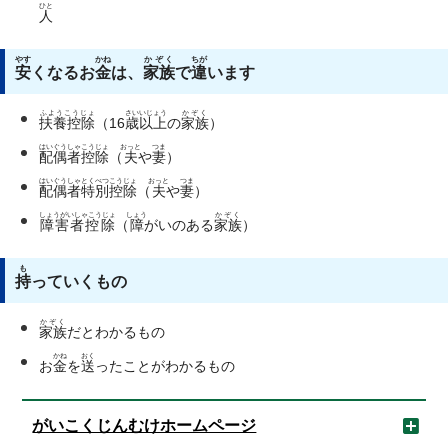
ひと
人
やす
かね
かぞく
ちが
安
くなるお
金
は、
家族
で
違
います
ふようこうじょ
さい
いじょう
かぞく
扶養控除
（16
歳
以上
の
家族
）
はいぐうしゃこうじょ
おっと
つま
配偶者控除
（
夫
や
妻
）
はいぐうしゃとくべつこうじょ
おっと
つま
配偶者特別控除
（
夫
や
妻
）
しょうがいしゃこうじょ
しょう
かぞく
障害者控除
（
障
がいのある
家族
）
も
持
っていくもの
かぞく
家族
だとわかるもの
かね
おく
お
金
を
送
ったことがわかるもの
がいこくじんむけホームページ