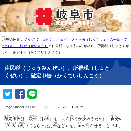
げんざい
いち
現在
の
位置
：
がいこくじんむけホームページ
>
住所（じゅうしょ）の手続（て
つづき）・税金（ぜいきん）
> 住民税（じゅうみんぜい）、所得税（しょとくぜ
い）、確定申告（かくていしんこく）
住民税（じゅうみんぜい）、所得税（しょと
くぜい）、確定申告（かくていしんこく）
Updated on April 1, 2026
Page Number 2000023
かくていしんこく
ぜいきん
かね
はら
き
じぶん
確定申告
は、
税金
（お
金
）をいくら
払
うか
決
めるために、
自分
の
しゅうにゅう
はたら
かね
くに
し
収入
（
働
いてもらったお
金
など）を、
国
へ
知
らせることです。