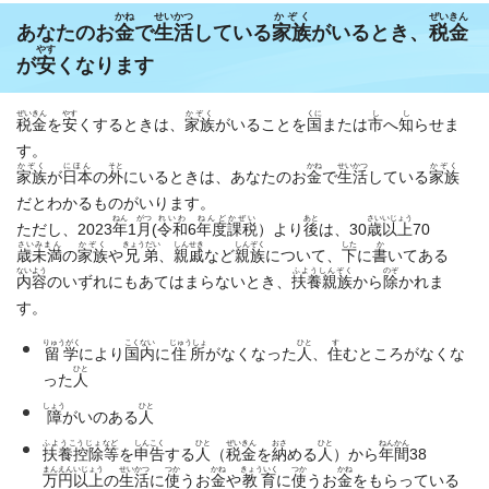
かね
せいかつ
かぞく
ぜいきん
あなたのお
金
で
生活
している
家族
がいるとき、
税金
やす
が
安
くなります
ぜいきん
やす
かぞく
くに
し
し
税金
を
安
くするときは、
家族
がいることを
国
または
市
へ
知
らせま
す。
かぞく
にほん
そと
かね
せいかつ
かぞく
家族
が
日本
の
外
にいるときは、あなたのお
金
で
生活
している
家族
だとわかるものがいります。
ねん
がつ
れいわ
ねんどかぜい
あと
さいいじょう
ただし、2023
年
1
月
(
令和
6
年度課税
）より
後
は、30
歳以上
70
さいみまん
かぞく
きょうだい
しんせき
しんぞく
した
か
歳未満
の
家族
や
兄弟
、
親戚
など
親族
について、
下
に
書
いてある
ないよう
ふようしんぞく
のぞ
内容
のいずれにもあてはまらないとき、
扶養親族
から
除
かれま
す。
りゅうがく
こくない
じゅうしょ
ひと
す
留学
により
国内
に
住所
がなくなった
人
、
住
むところがなくな
ひと
った
人
しょう
ひと
障
がいのある
人
ふようこうじょなど
しんこく
ひと
ぜいきん
おさ
ひと
ねんかん
扶養控除等
を
申告
する
人
（
税金
を
納
める
人
）から
年間
38
まんえんいじょう
せいかつ
つか
かね
きょういく
つか
かね
万円以上
の
生活
に
使
うお
金
や
教育
に
使
うお
金
をもらっている