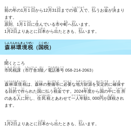
まえ
とし
がつ
ついたち
がつ
にち
しゅうにゅう
はら
かね
き
前
の
年
の1
月
1日
から12
月
31
日
までの
収入
で、
払
うお
金
が
決
まり
ます。
げんそく
がつ
ついたち
す
し
まち
はら
原則
、1
月
1日
に
住
んでいる
市
や
町
へ
払
います。
がつ
ふつか
にほん
で
はら
1
月
2日
よりあとに
日本
から
出
たときも、
払
います。
しんりんかんきょうぜい
こくぜい
森林環境税
（
国税
）
き
聞
くところ
しみんぜいか
しちょうしゃ
かい
でんわばんごう
市民税課
（
市庁舎
3
階
／
電話番号
058-214-2063）
しんりんかんきょうぜい
しんりん
せいびなど
ひつよう
ちほうざいげん
あんていてき
かくほ
森林環境税
は、
森林
の
整備等
に
必要
な
地方財源
を
安定的
に
確保
す
もくてき
つく
くに
ぜいきん
ねんど
くに
なか
じゅうしょ
る
目的
で
作
られた
国
に
払
う
税金
です。2024
年度
から
国
の
中
に
住所
ひと
たい
じゅうみんぜい
ひとりねんがく
えん
かぜい
のある
人
に
対
し、
住民税
とあわせて
一人年額
1, 000
円
が
課税
され
ます。
がつ
ふつか
にほん
で
はら
1
月
2日
よりあとに
日本
から
出
たときも、
払
います。