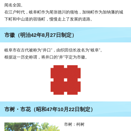
闻名全国。
在江户时代，岐阜町作为尾张德川的领地，加纳町作为加纳藩的城
下町和中山道的宿场町，慢慢走上了发展的道路。
市徽（明治42年8月27日制定）
岐阜市在古代被称为“井口”，由织田信长改名为“岐阜”。
根据这一历史称谓，将井口的“井”字定为市徽。
市树・市花（昭和47年10月22日制定）
市树：柯树