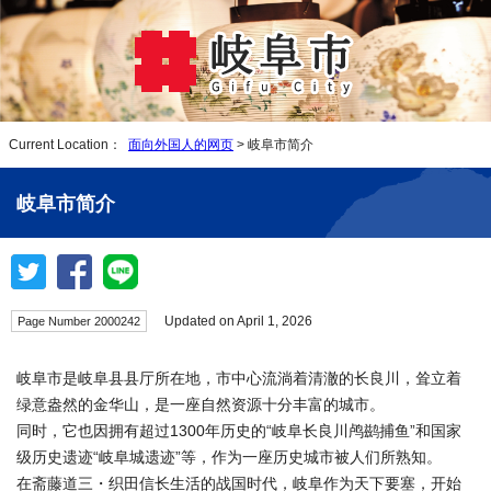
Current Location：
面向外国人的网页
> 岐阜市简介
岐阜市简介
Updated on April 1, 2026
Page Number 2000242
岐阜市是岐阜县县厅所在地，市中心流淌着清澈的长良川，耸立着
绿意盎然的金华山，是一座自然资源十分丰富的城市。
同时，它也因拥有超过1300年历史的“岐阜长良川鸬鹚捕鱼”和国家
级历史遗迹“岐阜城遗迹”等，作为一座历史城市被人们所熟知。
在斋藤道三・织田信长生活的战国时代，岐阜作为天下要塞，开始