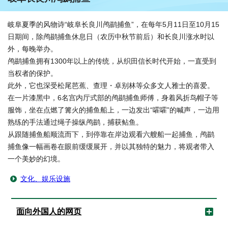
岐阜夏季的风物诗“岐阜长良川鸬鹚捕鱼”，在每年5月11日至10月15
日期间，除鸬鹚捕鱼休息日（农历中秋节前后）和长良川涨水时以
外，每晚举办。
鸬鹚捕鱼拥有1300年以上的传统，从织田信长时代开始，一直受到
当权者的保护。
此外，它也深受松尾芭蕉、查理・卓别林等众多文人雅士的喜爱。
在一片漆黑中，6名宫内厅式部的鸬鹚捕鱼师傅，身着风折鸟帽子等
服饰，坐在点燃了篝火的捕鱼船上，一边发出“嚯嚯”的喊声，一边用
熟练的手法通过绳子操纵鸬鹚，捕获鲇鱼。
从跟随捕鱼船顺流而下，到停靠在岸边观看六艘船一起捕鱼，鸬鹚
捕鱼像一幅画卷在眼前缓缓展开，并以其独特的魅力，将观者带入
一个美妙的幻境。
文化、娱乐设施
面向外国人的网页