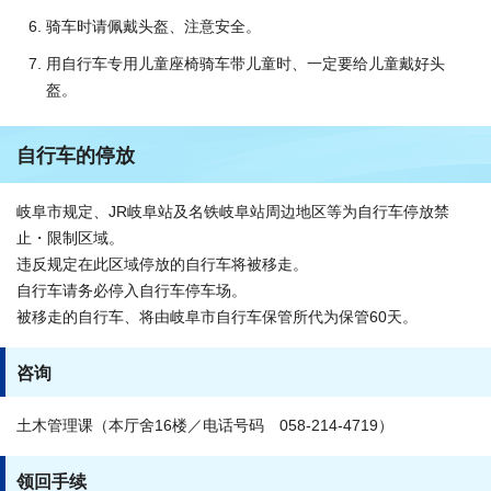
骑车时请佩戴头盔、注意安全。
用自行车专用儿童座椅骑车带儿童时、一定要给儿童戴好头
盔。
自行车的停放
岐阜市规定、JR岐阜站及名铁岐阜站周边地区等为自行车停放禁
止・限制区域。
违反规定在此区域停放的自行车将被移走。
自行车请务必停入自行车停车场。
被移走的自行车、将由岐阜市自行车保管所代为保管60天。
咨询
土木管理课（本厅舍16楼／电话号码 058-214-4719）
领回手续