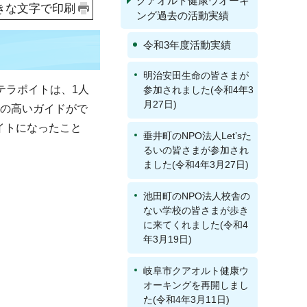
クアオルト健康ウオーキ
きな文字で印刷
ング過去の活動実績
令和3年度活動実績
明治安田生命の皆さまが
テラポイトは、1人
参加されました(令和4年3
月27日)
質の高いガイドがで
イトになったこと
垂井町のNPO法人Let’sた
るいの皆さまが参加され
ました(令和4年3月27日)
池田町のNPO法人校舎の
ない学校の皆さまが歩き
に来てくれました(令和4
年3月19日)
岐阜市クアオルト健康ウ
オーキングを再開しまし
た(令和4年3月11日)