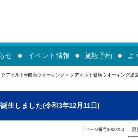
らせ
イベント情報
施設予約
よ
>
クアオルト®健康ウオーキング
>
クアオルト健康ウオーキング過
生しました(令和3年12月11日)
更新
ページ番号3000280