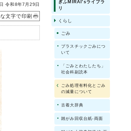
ぎふMIRAI'sライブラ
 令和8年7月29日
リ
きな文字で印刷
くらし
ごみ
プラスチックごみにつ
いて
「ごみとわたしたち」
社会科副読本
ごみ処理有料化とごみ
の減量について
古着大辞典
雑がみ回収台紙-両面