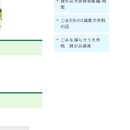
雑がみ大辞典初級編‐両
面
ごみ3分の1減量大作戦
の話
ごみを減らそう大作
戦 雑がみ講座