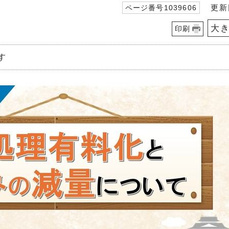
更新日
ページ番号1039606
大
印刷
す