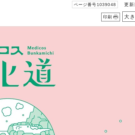
更新日
ページ番号1039048
大
印刷