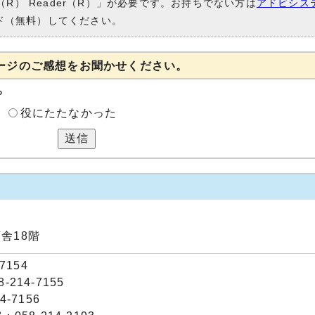
（R） Reader（R）」が必要です。お持ちでない方は
アドビシス
ド（無料）してください。
ージのご感想をお聞かせください。
？
役にたたなかった
送信
庁舎18階
7154
214-7155
-7156