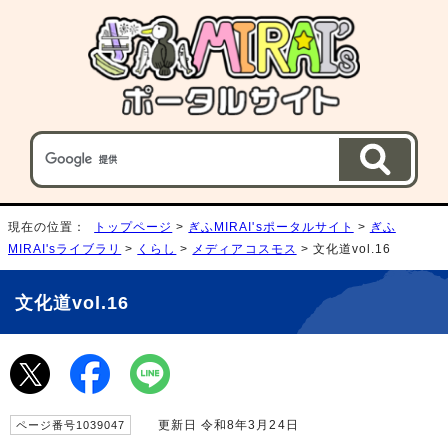
現在の位置：
トップページ
>
ぎふMIRAI'sポータルサイト
>
ぎふ
MIRAI'sライブラリ
>
くらし
>
メディアコスモス
> 文化道vol.16
文化道vol.16
更新日 令和8年3月24日
ページ番号1039047