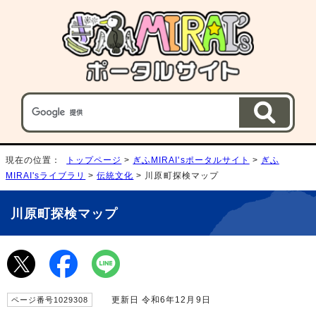
現在の位置：
トップページ
>
ぎふMIRAI'sポータルサイト
>
ぎふ
MIRAI'sライブラリ
>
伝統文化
> 川原町探検マップ
川原町探検マップ
更新日 令和6年12月9日
ページ番号1029308