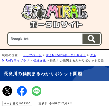
現在の位置：
トップページ
>
ぎふMIRAI'sポータルサイト
>
ぎふ
MIRAI'sライブラリ
>
伝統文化
> 長良川の鵜飼まるわかりポケット図鑑
長良川の鵜飼まるわかりポケット図鑑
更新日 令和6年12月9日
ページ番号1029300