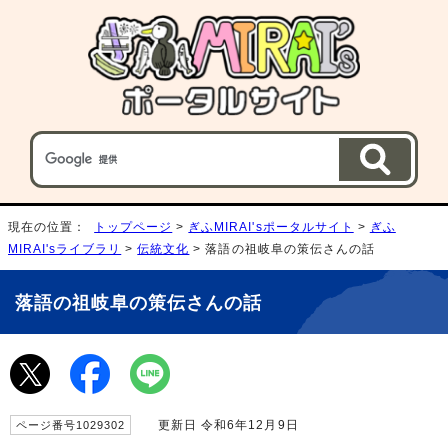
現在の位置：
トップページ
>
ぎふMIRAI'sポータルサイト
>
ぎふ
MIRAI'sライブラリ
>
伝統文化
> 落語の祖岐阜の策伝さんの話
落語の祖岐阜の策伝さんの話
更新日 令和6年12月9日
ページ番号1029302