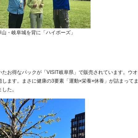
華山・岐阜城を背に「ハイポーズ」
たお得なパックが「VISIT岐阜県」で販売されています。ウ
します。まさに健康の3要素「運動×栄養×休養」が詰まって
ました。