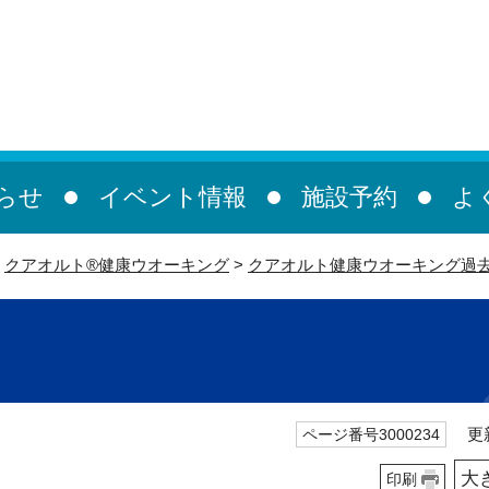
らせ
イベント情報
施設予約
よ
>
クアオルト®健康ウオーキング
>
クアオルト健康ウオーキング過
更新
ページ番号3000234
大
印刷