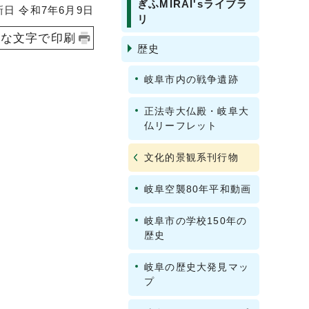
ぎふMIRAI'sライブラ
 令和7年6月9日
リ
きな文字で印刷
歴史
岐阜市内の戦争遺跡
正法寺大仏殿・岐阜大
仏リーフレット
文化的景観系刊行物
岐阜空襲80年平和動画
岐阜市の学校150年の
歴史
岐阜の歴史大発見マッ
プ