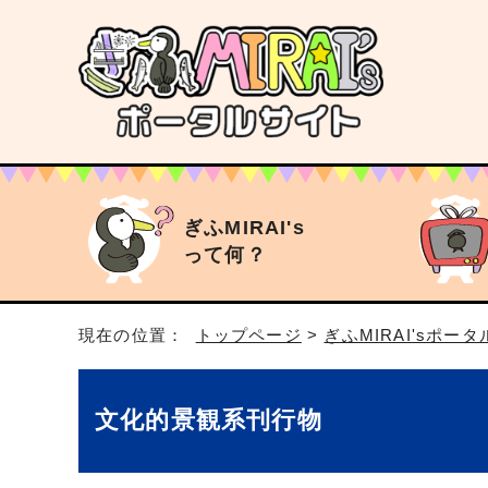
ぎふMIRAI's
って何？
現在の位置：
トップページ
>
ぎふMIRAI'sポー
文化的景観系刊行物