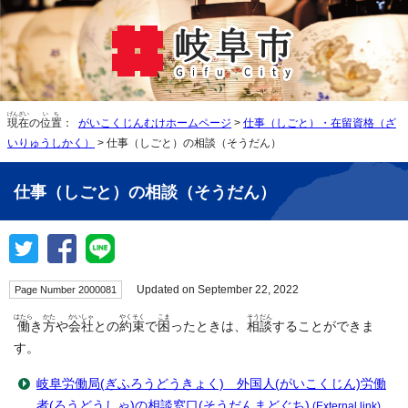
げんざい
いち
現在
の
位置
：
がいこくじんむけホームページ
>
仕事（しごと）・在留資格（ざ
いりゅうしかく）
> 仕事（しごと）の相談（そうだん）
仕事（しごと）の相談（そうだん）
Updated on September 22, 2022
Page Number 2000081
はたら
かた
かいしゃ
やくそく
こま
そうだん
働
き
方
や
会社
との
約束
で
困
ったときは、
相談
することができま
す。
岐阜労働局(ぎふろうどうきょく) 外国人(がいこくじん)労働
者(ろうどうしゃ)の相談窓口(そうだんまどぐち)
(External link)