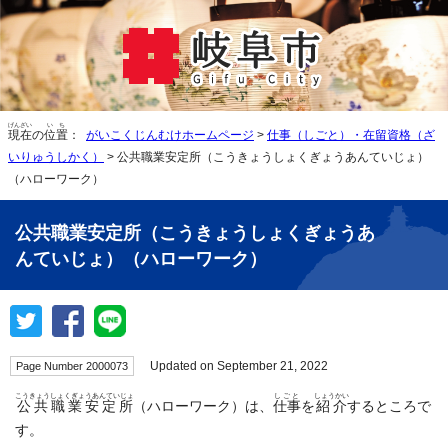
げんざい
いち
現在
の
位置
：
がいこくじんむけホームページ
>
仕事（しごと）・在留資格（ざ
いりゅうしかく）
> 公共職業安定所（こうきょうしょくぎょうあんていじょ）
（ハローワーク）
公共職業安定所（こうきょうしょくぎょうあ
んていじょ）（ハローワーク）
Updated on September 21, 2022
Page Number 2000073
こうきょうしょくぎょうあんていじょ
しごと
しょうかい
公共職業安定所
（ハローワーク）は、
仕事
を
紹介
するところで
す。