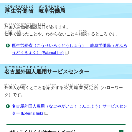
こうせいろうどうしょう
ぎふろうどうきょく
厚生労働省
岐阜労働局
がいこくじんろうどうしゃ
そうだんまどぐち
外国人労働者
相談窓口
があります。
しごと
こま
そうだん
仕事
で
困
ったことや、わからないことを
相談
するところです。
厚生労働省（こうせいろうどうしょう） 岐阜労働局（ぎふろ
うどうきょく）
(External link)
なごやがいこくじんこよう
名古屋外国人雇用
サービスセンター
がいこくじん
はたら
しょうかい
こうきょうしょくぎょうあんていじょ
外国人
が
働
くところを
紹介
する
公共職業安定所
（ハローワー
ク）です。
名古屋外国人雇用（なごやがいこくじんこよう）サービスセン
ター
(External link)