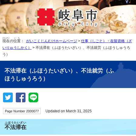
げんざい
いち
現在
の
位置
：
がいこくじんむけホームページ
>
仕事（しごと）・在留資格（ざ
いりゅうしかく）
> 不法滞在（ふほうたいざい）、不法就労（ふほうしゅうろ
う）
不法滞在（ふほうたいざい）、不法就労（ふ
ほうしゅうろう）
Updated on March 31, 2025
Page Number 2000077
ふほうたいざい
不法滞在