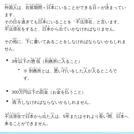
がいこくじん
ざいりゅうきかん
にほん
ひ
き
外国人
は、
在留期間
＜
日本
にいることができる
日
＞が
決
まってい
ます。
ひ
す
にほん
ふほうたいざい
い
その
日
を
過
ぎても
日本
にいることを「
不法滞在
」と
言
います。
ふほうたいざい
にほん
で
不法滞在
をすると、
日本
から
出
ていかなければなりません。
ほか
した
か
その
他
に、
下
に
書
いてあることをしなければならないかもしれま
せん。
ねんいか
ちょうえき
けいむしょ
はい
3
年以下
の
懲役
（
刑務所
に
入
ること）
けいむしょ
わる
おこな
ひと
はい
※
刑務所
とは、
悪
い
行
いをした
人
が
入
るところで
す。
まんえん
いか
ばっきん
かね
はら
300
万円
以下
の
罰金
（お
金
を
払
うこと）
りょうほう
両方
しなければならないかもしれません。
ふほうたいざい
にほん
で
ひと
ねん
なが
あいだ
にほん
不法滞在
で
日本
から
出
た
人
は、5
年
またはそれより
長
い
間
、
日本
へ
く
来
ることができません。