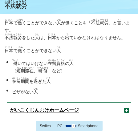
ふほうしゅうろう
不法就労
にほん
はたら
ひと
ふほうしゅうろう
い
日本
で
働
くことができない
人
が働くことを「
不法就労
」と
言
いま
す。
ふほうしゅうろう
ひと
にほん
で
不法就労
をした
人
は、
日本
から
出
ていかなければなりません。
にほん
はたら
ひと
日本
で
働
くことができない
人
はたら
ざいりゅうしかく
ひと
働
いてはいけない
在留資格
の
人
たんきたいざい
けんしゅう
（
短期滞在
、
研修
など）
ざいりゅうきかん
す
ひと
在留期間
を
過
ぎた
人
ひと
ビザがない
人
がいこくじんむけホームページ
Switch
PC
Smartphone