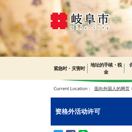
地址的手续・税
紧急时・灾害时
金
Current Location：
面向外国人的网页
资格外活动许可