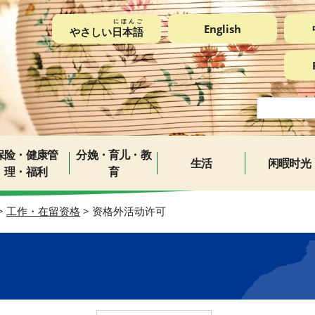
にほんご
English
やさしい
日本語
保险・健康管
分娩・育儿・教
生活
闲暇时光
理・福利
育
>
工作・在留资格
> 资格外活动许可