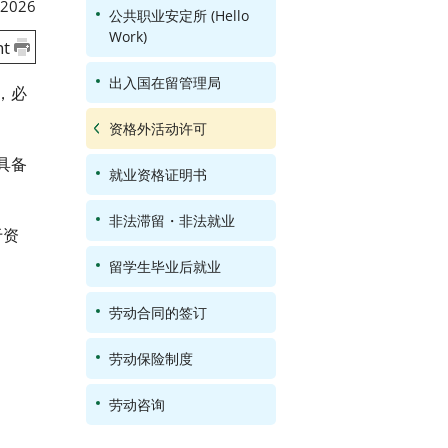
 2026
公共职业安定所 (Hello
Work)
nt
出入国在留管理局
，必
资格外活动许可
具备
就业资格证明书
非法滞留・非法就业
于资
留学生毕业后就业
劳动合同的签订
劳动保险制度
劳动咨询