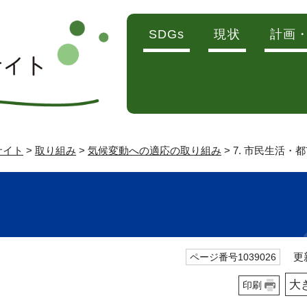
SDGs
現状
計画
サイト
>
取り組み
>
気候変動への適応の取り組み
> 7. 市民生活・
更新
ページ番号1039026
大
印刷