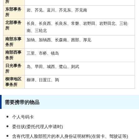
所
东部事务
岩、芥见、蓝川、芥见东、芥见南
所
北部事务
长良、长良西、长良东、常磐、岩野田、岩野田北、三轮
所
南、三轮北
南部东事
加纳、加纳西、长森南、茜部、厚见
务所
南部西事
三里、市桥、镜岛
务所
日光事务
岛、早田、城西、鹭山、则武
所
柳津地区
柳津、日置江、鹑
事务所
需要携带的物品
个人号码卡
委任状(委托代理人申请时)
含有代理人脸部照片的本人身份证明材料(在留卡、驾驶证等)