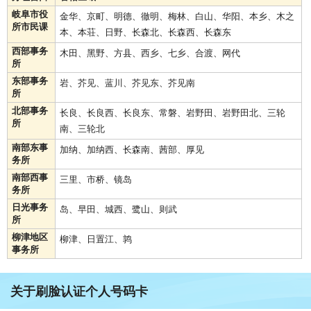
岐阜市役
金华、京町、明德、徹明、梅林、白山、华阳、本乡、木之
所市民课
本、本荘、日野、长森北、长森西、长森东
西部事务
木田、黑野、方县、西乡、七乡、合渡、网代
所
东部事务
岩、芥见、蓝川、芥见东、芥见南
所
北部事务
长良、长良西、长良东、常磐、岩野田、岩野田北、三轮
所
南、三轮北
南部东事
加纳、加纳西、长森南、茜部、厚见
务所
南部西事
三里、市桥、镜岛
务所
日光事务
岛、早田、城西、鹭山、则武
所
柳津地区
柳津、日置江、鹑
事务所
关于刷脸认证个人号码卡