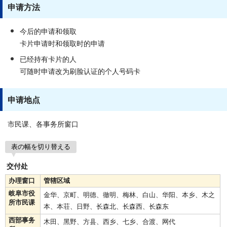
申请方法
今后的申请和领取
卡片申请时和领取时的申请
已经持有卡片的人
可随时申请改为刷脸认证的个人号码卡
申请地点
市民课、各事务所窗口
表の幅を切り替える
交付处
办理窗口
管辖区域
岐阜市役
金华、京町、明德、徹明、梅林、白山、华阳、本乡、木之
所市民课
本、本荘、日野、长森北、长森西、长森东
西部事务
木田、黑野、方县、西乡、七乡、合渡、网代