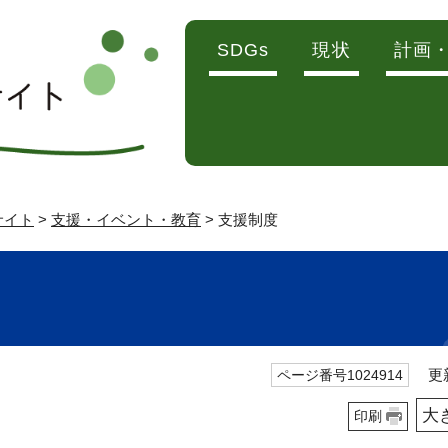
SDGs
現状
計画
サイト
>
支援・イベント・教育
> 支援制度
更新
ページ番号1024914
大
印刷