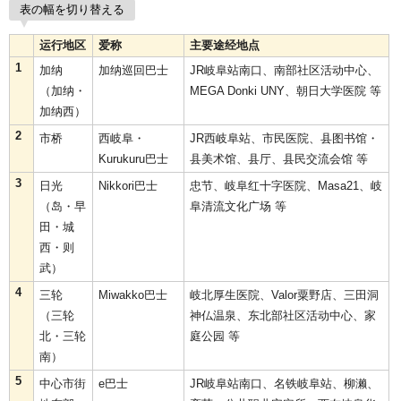
表の幅を切り替える
运行地区
爱称
主要途经地点
1
加纳
加纳巡回巴士
JR岐阜站南口、南部社区活动中心、
（加纳・
MEGA Donki UNY、朝日大学医院 等
加纳西）
2
市桥
西岐阜・
JR西岐阜站、市民医院、县图书馆・
Kurukuru巴士
县美术馆、县厅、县民交流会馆 等
3
日光
Nikkori巴士
忠节、岐阜红十字医院、Masa21、岐
（岛・早
阜清流文化广场 等
田・城
西・则
武）
4
三轮
Miwakko巴士
岐北厚生医院、Valor粟野店、三田洞
（三轮
神仏温泉、东北部社区活动中心、家
北・三轮
庭公园 等
南）
5
中心市街
e巴士
JR岐阜站南口、名铁岐阜站、柳濑、