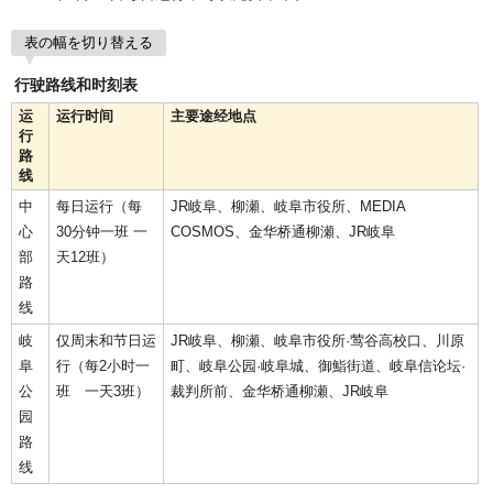
表の幅を切り替える
行驶路线和时刻表
运
运行时间
主要途经地点
行
路
线
中
每日运行（每
JR岐阜、柳瀬、岐阜市役所、MEDIA
心
30分钟一班 一
COSMOS、金华桥通柳瀬、JR岐阜
部
天12班）
路
线
岐
仅周末和节日运
JR岐阜、柳瀬、岐阜市役所·莺谷高校口、川原
阜
行（每2小时一
町、岐阜公园·岐阜城、御鮨街道、岐阜信论坛·
公
班 一天3班）
裁判所前、金华桥通柳瀬、JR岐阜
园
路
线