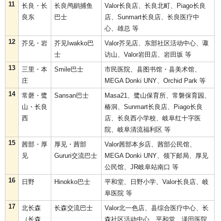
11
长良・长
长良鸬鹚捕鱼
Valor长良店、长良北町、Piago长良
良东
巴士
店、Sunmart长良店、长良医疗中
心、雄总 等
12
芥见・岩
芥见Iwakko巴
Valor芥见店、东部社区活动中心、诹
士
访山、Valor岩田店、岩田坂 等
13
三里・本
Smile巴士
市民医院、县图书馆・县美术馆、
庄
MEGA Donki UNY、Orchid Park 等
14
常磬・鹭
Sansan巴士
Masa21、鹭山保育所、常磐保育园、
山・长良
椿洞、Sunmart长良店、Piago长良
西
店、长良西小学校、岐阜红十字医
院、岐阜清流福利区 等
15
茜部・厚
厚见・茜部
Valor茜部本乡店、茜部公民馆、
见
Gururi交流巴士
MEGA Donki UNY、领下邮局、厚见
公民馆、JR岐阜站南口 等
16
日野
Hinokko巴士
平和堂、日野小学、Valor长良店、岐
阜医院 等
17
北长森
长森交流巴士
Valor北一色店、县综合医疗中心、长
（长森
森社区活动中心、平和堂、泽田医院