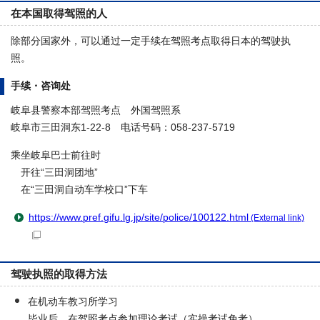
在本国取得驾照的人
除部分国家外，可以通过一定手续在驾照考点取得日本的驾驶执
照。
手续・咨询处
岐阜县警察本部驾照考点 外国驾照系
岐阜市三田洞东1-22-8 电话号码：058-237-5719
乘坐岐阜巴士前往时
开往“三田洞团地”
在“三田洞自动车学校口”下车
https://www.pref.gifu.lg.jp/site/police/100122.html
(External link)
驾驶执照的取得方法
在机动车教习所学习
毕业后，在驾照考点参加理论考试（实操考试免考）