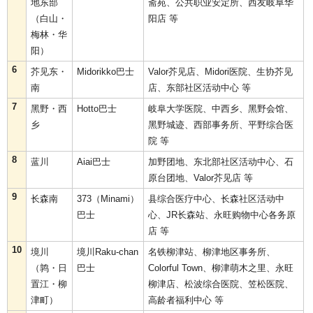
地东部
斋苑、公共职业安定所、西友岐阜华
（白山・
阳店 等
梅林・华
阳）
6
芥见东・
Midorikko巴士
Valor芥见店、Midori医院、生协芥见
南
店、东部社区活动中心 等
7
黑野・西
Hotto巴士
岐阜大学医院、中西乡、黑野会馆、
乡
黑野城迹、西部事务所、平野综合医
院 等
8
蓝川
Aiai巴士
加野团地、东北部社区活动中心、石
原台团地、Valor芥见店 等
9
长森南
373（Minami）
县综合医疗中心、长森社区活动中
巴士
心、JR长森站、永旺购物中心各务原
店 等
10
境川
境川Raku‐chan
名铁柳津站、柳津地区事务所、
（鹑・日
巴士
Colorful Town、柳津萌木之里、永旺
置江・柳
柳津店、松波综合医院、笠松医院、
津町）
高龄者福利中心 等