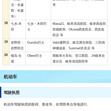
北・长森
等
西・长森
东）
18
七乡·木
七乡・木田巴
Masa21、岐阜清流医院、岐阜西改田
田
士
简易邮局、Okuwa西改田店、西友改
田店 等
19
岩野田・
Gurutto巴士
Valor粟野店、岐北厚生医院、三田洞
岩野田北
神佛温泉、Sunmart长良店 等
20
镜岛·合
Obeni巴士
西岐阜火车站、安江医院、JA岐阜合
渡
渡分店、岐阜清流医院等
机动车
驾驶执照
机动车驾驶执照的取得、更改等，在驾照考点等地进行。