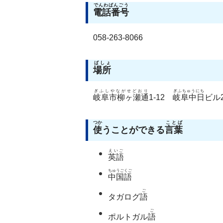
でんわばんごう
電話番号
058-263-8066
ばしょ
場所
ぎふしやながせどおり
ぎふちゅうにち
岐阜市柳ヶ瀬通
1-12
岐阜中日
ビル
つか
ことば
使
うことができる
言葉
えいご
英語
ちゅうごくご
中国語
ご
タガログ
語
ご
ポルトガル
語