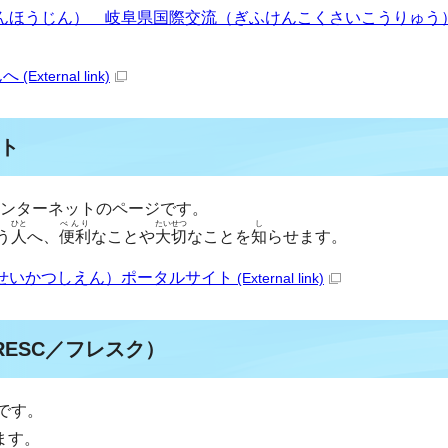
んほうじん） 岐阜県国際交流（ぎふけんこくさいこうりゅう
んへ
(External link)
ト
ンターネットのページです。
ひと
べんり
たいせつ
し
う
人
へ、
便利
なことや
大切
なことを
知
らせます。
せいかつしえん）ポータルサイト
(External link)
RESC／フレスク）
です。
ます。