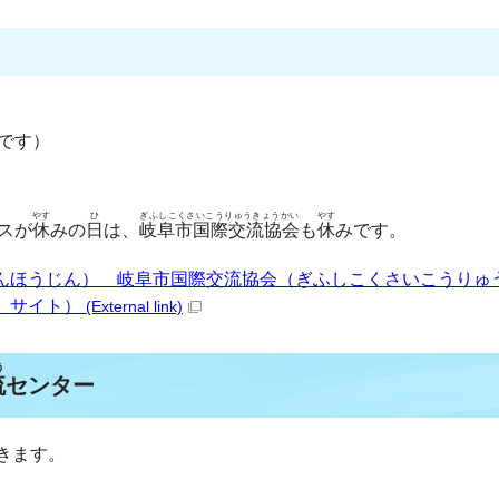
です）
やす
ひ
ぎふしこくさいこうりゅうきょうかい
やす
スが
休
みの
日
は、
岐阜市国際交流協会
も
休
みです。
んほうじん） 岐阜市国際交流協会（ぎふしこくさいこうりゅ
）サイト）
(External link)
う
流
センター
きます。