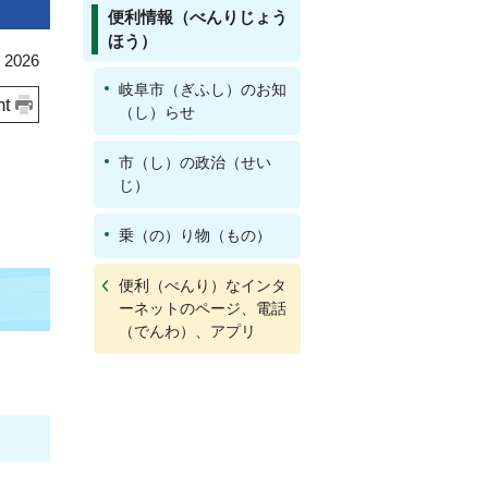
便利情報（べんりじょう
ほう）
d on April 1, 2026
岐阜市（ぎふし）のお知
nt
（し）らせ
市（し）の政治（せい
じ）
乗（の）り物（もの）
便利（べんり）なインタ
ーネットのページ、電話
（でんわ）、アプリ