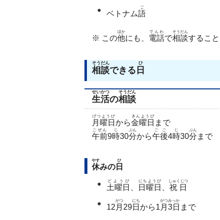
ご
ベトナム
語
ほか
でんわ
そうだん
※ この
他
にも、
電話
で
相談
すること
そうだん
ひ
相談
できる
日
せいかつ
そうだん
生活
の
相談
げつようび
きんようび
月曜日
から
金曜日
まで
ごぜん
じ
ぷん
ごご
じ
ぷん
午前
9
時
30
分
から
午後
4
時
30
分
まで
やす
ひ
休
みの
日
どようび
にちようび
しゅくじつ
土曜日
、
日曜日
、
祝日
がつ
にち
がつ
みっか
12
月
29
日
から1
月
3日
まで