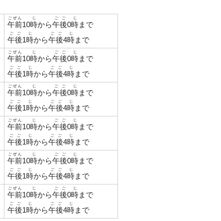
ごぜん
じ
ごご
じ
午前
10
時
から
午後
0
時
まで
ごご
じ
ごご
じ
午後
1
時
から
午後
4
時
まで
ごぜん
じ
ごご
じ
午前
10
時
から
午後
0
時
まで
ごご
じ
ごご
じ
午後
1
時
から
午後
4
時
まで
ごぜん
じ
ごご
じ
午前
10
時
から
午後
0
時
まで
ごご
じ
ごご
じ
午後
1
時
から
午後
4
時
まで
ごぜん
じ
ごご
じ
午前
10
時
から
午後
0
時
まで
ごご
じ
ごご
じ
午後
1
時
から
午後
4
時
まで
ごぜん
じ
ごご
じ
午前
10
時
から
午後
0
時
まで
ごご
じ
ごご
じ
午後
1
時
から
午後
4
時
まで
ごぜん
じ
ごご
じ
午前
10
時
から
午後
0
時
まで
ごご
じ
ごご
じ
午後
1
時
から
午後
4
時
まで