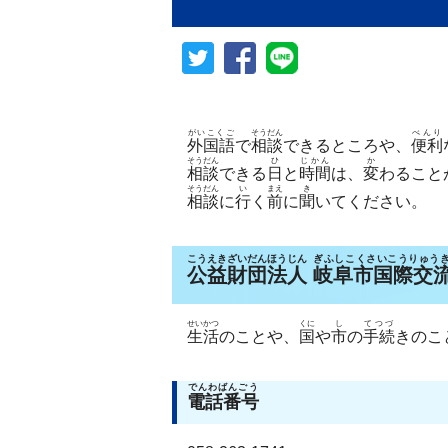
がいこくご
そうだん
べんり
外国語
で
相談
できるところや、
便利
そうだん
ひ
じかん
か
相談
できる
日
と
時間
は、
変
わること
そうだん
い
まえ
き
相談
に
行
く
前
に
聞
いてください。
こうえきざいだんほうじん
ぎふしこくさいこうりゅう
公益財団法人
岐阜市国際交
せいかつ
くに
し
てつづ
生活
のことや、
国
や
市
の
手続
きのこ
でんわばんごう
電話番号