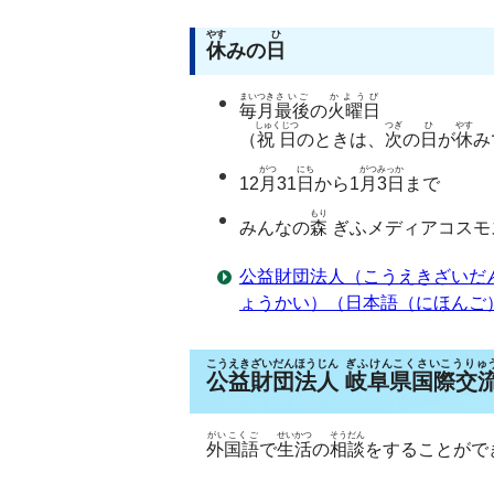
やす
ひ
休
みの
日
まいつき
さいご
かようび
毎月
最後
の
火曜日
しゅくじつ
つぎ
ひ
やす
（
祝日
のときは、
次
の
日
が
休
み
がつ
にち
がつ
みっか
12
月
31
日
から1
月
3日
まで
もり
みんなの
森
ぎふメディアコスモ
公益財団法人（こうえきざいだ
ょうかい）（日本語（にほんご
こうえきざいだんほうじん
ぎふけんこくさいこうりゅ
公益財団法人
岐阜県国際交
がいこくご
せいかつ
そうだん
外国語
で
生活
の
相談
をすることがで