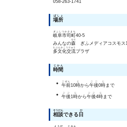
058-263-1741
ばしょ
場所
ぎふしつかさまち
岐阜市司町
40-5
もり
みんなの
森
ぎふメディアコスモス
たぶんかこうりゅう
多文化交流
プラザ
じかん
時間
ごぜん
じ
ごご
じ
午前
10
時
から
午後
0
時
まで
ごご
じ
ごご
じ
午後
1
時
から
午後
4
時
まで
そうだん
ひ
相談
できる
日
ようび
じかん