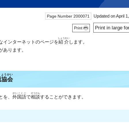
Update
Page Number 2000071
Print in large fo
Print
しょうかい
なインターネットのページを
紹介
します。
があります。
きょうかい
流協会
がいこくご
そうだん
とを、
外国語
で
相談
することができます。