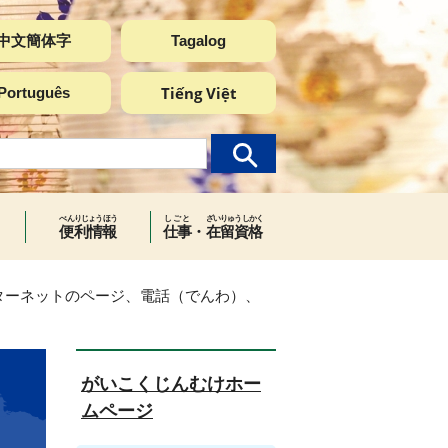
中文簡体字
Tagalog
Tiếng Việt
Português
べんりじょうほう
しごと
ざいりゅうしかく
便利情報
仕事
・
在留資格
ターネットのページ、電話（でんわ）、
がいこくじんむけホー
ムページ