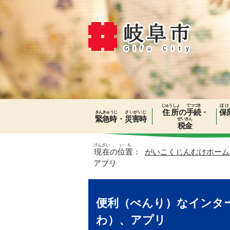
じゅうしょ
てつづき
ほけ
住所
の
手続
・
保
きんきゅうじ
さいがいじ
緊急時
・
災害時
ぜいきん
税金
げんざい
いち
現在
の
位置
：
がいこくじんむけホーム
アプリ
便利（べんり）なインタ
わ）、アプリ