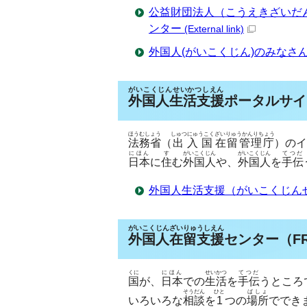
公益財団法人（こうえきざいだ
ンター
(External link)
外国人(がいこくじん)のみなさ
がいこくじんせいかつしえん
外国人生活支援
ポータルサイ
ほうむしょう
しゅつにゅうこく
ざいりゅうかんりちょう
法務省
（
出入国
在留管理庁
）のイ
にほん
す
がいこくじん
がいこくじん
てつだ
日本
に
住
む
外国人
や、
外国人
を
手伝
外国人生活支援（がいこくじん
がいこくじんざいりゅうしえん
外国人在留支援
センター（F
くに
にほん
せいかつ
てつだ
国
が、
日本
での
生活
を
手伝
うところ
そうだん
ひと
ばしょ
いろいろな
相談
を
1
つ
の
場所
ででき